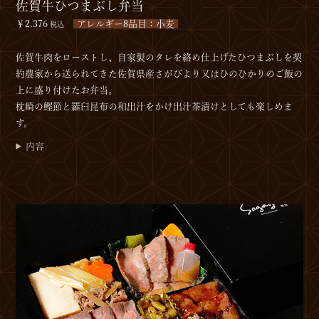
佐賀牛ひつまぶし弁当
￥2,376
アレルギー8品目：小麦
税込
佐賀牛肉をローストし、自家製のタレを絡め仕上げたひつまぶしを契
約農家から送られてきた佐賀県産さがびより又はひのひかりのご飯の
上に盛り付けたお弁当。
枕崎の鰹節と羅臼昆布の和出汁をかけ出汁茶漬けとしても楽しめま
す。
内容