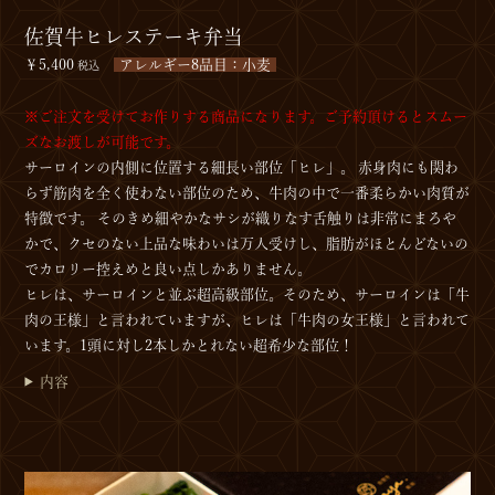
佐賀牛ヒレステーキ弁当
￥5,400
アレルギー8品目：小麦
税込
※ご注文を受けてお作りする商品になります。ご予約頂けるとスムー
ズなお渡しが可能です。
サーロインの内側に位置する細長い部位「ヒレ」。 赤身肉にも関わ
らず筋肉を全く使わない部位のため、牛肉の中で一番柔らかい肉質が
特徴です。 そのきめ細やかなサシが織りなす舌触りは非常にまろや
かで、クセのない上品な味わいは万人受けし、脂肪がほとんどないの
でカロリー控えめと良い点しかありません。
ヒレは、サーロインと並ぶ超高級部位。そのため、サーロインは「牛
肉の王様」と言われていますが、ヒレは「牛肉の女王様」と言われて
います。1頭に対し2本しかとれない超希少な部位！
内容