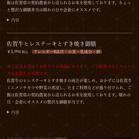
飯は佐賀県の契約農家から送られるお米を使用しております。ちょっ
と贅沢な御膳弁当は晴れの日や会食にオススメです。
内容
佐賀牛ヒレステーキとすき焼き御膳
￥5,994
アレルギー8品目：小麦・乳成分・卵
税込
※ご注文を受けてお作りする商品になります。ご予約頂けるとスムー
ズなお渡しが可能です。
佐賀牛のヒレステーキとすき焼きの両方が楽しめ、おかずには佐賀牛
ミニメンチカツや野菜の煮浸し、たまご料理などが盛り付けられ、ご
飯は佐賀県の契約農家から送られるお米を使用しております。晴れの
日・会食にオススメの贅沢な御膳弁当です。
内容