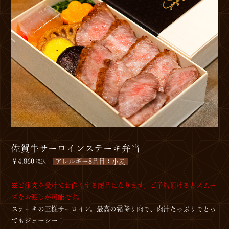
佐賀牛サーロインステーキ弁当
￥4,860
アレルギー8品目：小麦
税込
※ご注文を受けてお作りする商品になります。ご予約頂けるとスムー
ズなお渡しが可能です。
ステーキの王様サーロイン。最高の霜降り肉で、肉汁たっぷりでとっ
てもジューシー！