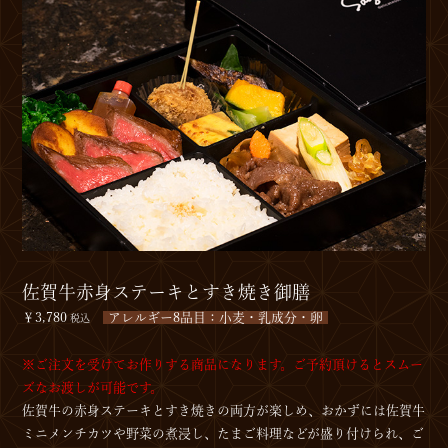
佐賀牛赤身ステーキとすき焼き御膳
￥3,780
アレルギー8品目：小麦・乳成分・卵
税込
※ご注文を受けてお作りする商品になります。ご予約頂けるとスムー
ズなお渡しが可能です。
佐賀牛の赤身ステーキとすき焼きの両方が楽しめ、おかずには佐賀牛
ミニメンチカツや野菜の煮浸し、たまご料理などが盛り付けられ、ご