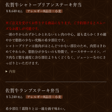
佐賀牛シャトーブリアンステーキ弁当
￥8,640
アレルギー8品目：小麦
税込
※ご注文を受けてお作りする商品になります。ご予約頂けるとスムー
ズなお渡しが可能です。
一頭の牛からわずかしかとれないヒレ肉の中心、最も柔らかくきめ細
やかで脂肪の少ない究極の希少部位です。
シャトーブリアンは筋肉がほとんどつかない部位のため、肉質はきわ
めてやわらか。脂肪分が少ないのも特徴で、ロースやサーロイン、バ
ラ肉など脂を適度に含む部位よりもくどくなく、ジューシーなのにさ
っぱりといただけます。
内容
佐賀牛ランプステーキ弁当
￥3,240
アレルギー8品目：小麦
税込
希少部位！霜降りとは一線を画す味わい。