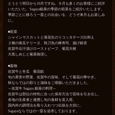
とうとう明日から10月ですね。９月も多くのお客様にご好評
いただいた、Sagaya銀座の季節の前菜をご紹介いたします。
季節ごとに移ろう一皿との出会いを、どうぞ来月もお楽しみ
に。
■前菜
シャインマスカットと落花生のリコッタチーズ白和え
２種の南瓜テリーヌ、秋刀魚の棒寿司、揚げ銀杏
佐賀牛出汁漬けローストビーフ、菊花大根
大黒しめじと菊菜御浸し
■蓋物
佐賀牛と冬瓜 菊花餡
旬の果実や野菜、佐賀牛の旨味、そして菊花の華やぎ。
秋ならではの彩りと滋味をご堪能いただきました。
～佐賀牛 Sagaya 銀座の料理～
佐賀牛は部位の特性に合った保存方法で旨味を引き出し、
各地の生産者と連携し旬の食材を直入荷。
国内外の調理法を取り入れつつ伝統を大切に、
Sagayaならではの一皿を追求しております。